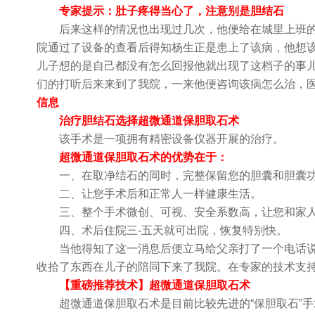
专家提示：肚子疼得当心了，注意别是胆结石
后来这样的情况也出现过几次，他便给在城里上班的
院通过了设备的查看后得知杨生正是患上了该病，他想
儿子想的是自己都没有怎么回报他就出现了这档子的事
们的打听后来来到了我院，一来他便咨询该病怎么治，
信息
治疗胆结石选择超微通道保胆取石术
该手术是一项拥有精密设备仪器开展的治疗。
超微通道保胆取石术的优势在于：
一、在取净结石的同时，完整保留您的胆囊和胆囊
二、让您手术后和正常人一样健康生活。
三、整个手术微创、可视、安全系数高，让您和家人
四、术后住院三-五天就可出院，恢复特别快。
当他得知了这一消息后便立马给父亲打了一个电话说
收拾了东西在儿子的陪同下来了我院。在专家的技术支
【重磅推荐技术】超微通道保胆取石术
超微通道保胆取石术是目前比较先进的“保胆取石”手术