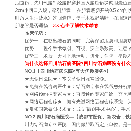
胆道镜，先用气腹针经腹部穿刺置入腹腔镜探察胆囊位
2cm小切口入腹，牵引胆囊， 在胆囊底切开约0.5 c
时放入生理盐水冲冼胆囊腔，使手术视野清晰，在胆道
胆总管是否通畅。
>>>点击了解技术详情
临床优势：
优势一：在取出结石的同时，完美保留胆囊和胆囊
优势二：整个手术微创、可视、安全系数高、让患者
优势三：术后一天可下地活动、进食，住院一星期左
为什么选择四川结石病医院?四川结石病医院有什么
NO.1【四川结石病医院<五大优质服务>】
★无假日医院★：本院节假日照常接诊。
★免费在线咨询医生★：结石病专家在线帮您分析病
★网络预约挂专家号★：直接预约专家门诊，尊享就
★网络远程会诊★：拥有先进网络远程会诊系统，为
★引领国际微创技术★：成立“微创手术中心”，手术
NO.2 四川结石病医院—【成都市医保、新农合，铁
川内结石病专科医院，国内保胆取石定点单位。是一