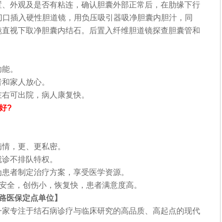
置、外观及是否有粘连，确认胆囊外部正常后，在肋缘下行
m的切口插入硬性胆道镜，用负压吸引器吸净胆囊内胆汁，同
镜直视下取净胆囊内结石。后置入纤维胆道镜探查胆囊管和
功能。
和家人放心。
右可出院，病人康复快。
好?
情，更、更私密。
诊不排队特权。
患者制定治疗方案，享受医学资源。
安全，创伤小，恢复快，患者满意度高。
路医保定点单位】
家专注于结石病诊疗与临床研究的高品质、高起点的现代